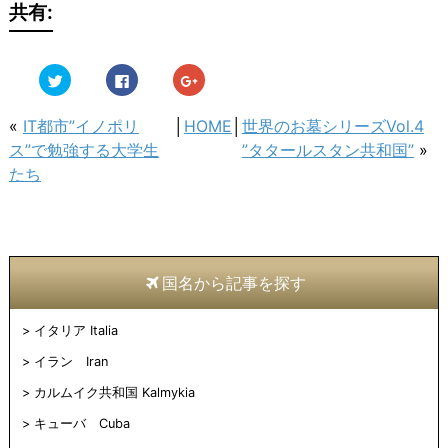
共有:
ク
Facebook
ク
リ
で
リ
ッ
共
ッ
ク
有
ク
し
す
し
«
IT都市”イノポリ
│
HOME
│
世界のお墓シリーズVol.4
て
る
て
Twitter
に
Google+
ス”で勉強する大学生
”タタールスタン共和国”
»
で
は
で
共
ク
共
たち
有
リ
有
(新
ッ
(新
し
ク
し
い
し
い
ウ
て
ウ
ィ
く
ィ
ン
だ
ン
ド
さ
ド
ウ
い
ウ
国名から記事を探す
で
(新
で
開
し
開
き
い
き
ま
ウ
ま
イタリア Italia
す)
ィ
す)
ン
イラン Iran
ド
ウ
で
カルムイク共和国 Kalmykia
開
き
ま
キューバ Cuba
す)