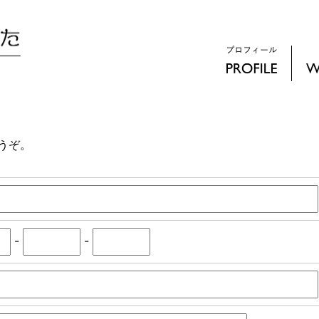
うぞ。
-
-