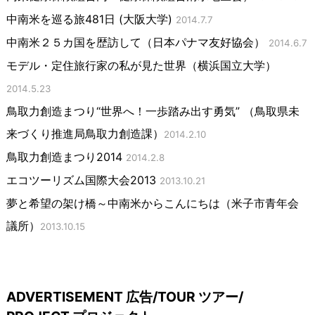
中南米を巡る旅481日 (大阪大学)
2014.7.7
中南米２５カ国を歴訪して（日本パナマ友好協会）
2014.6.7
モデル・定住旅行家の私が見た世界（横浜国立大学）
2014.5.23
鳥取力創造まつり“世界へ！一歩踏み出す勇気” （鳥取県未
来づくり推進局鳥取力創造課）
2014.2.10
鳥取力創造まつり2014
2014.2.8
エコツーリズム国際大会2013
2013.10.21
夢と希望の架け橋～中南米からこんにちは（米子市青年会
議所）
2013.10.15
ADVERTISEMENT 広告/TOUR ツアー/