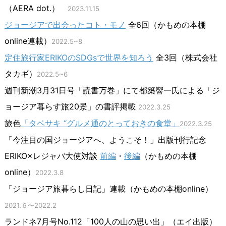
（AERA dot.）
2023.11.15
ジョージアで出会ったコト・モノ
全6回（かもめの本棚
online連載）
2022.5~8
定住旅行家ERIKOのSDGsで世界を知ろう
全3回（株式会社
タカギ）
2022.5~6
週刊新潮3月31日号「読書万巻」にて都築響一氏による「ジ
ョージア暮らす旅20景」の書評掲載
2022.3.25
旅色
「タベサキ “グルメ通のとっておきの食堂」
2022.3.25
「今注目の国ジョージアへ、ようこそ！」出版刊行記念
ERIKO×レジャバ大使対談
前編
・
後編
（かもめの本棚
online）
2022.3.8
「ジョージア旅暮らし日記」連載（かもめの本棚online）
2021.６〜2022.2
ランドネ7月号No.112「100人の山の思い出」（エイ出版）