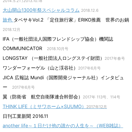
2014.5.21 /2013.10.18
大山開山1300年祭スペシャルコラム
2018.12.6
旅色
タベサキVol.2 「定住旅行家」ERIKO推薦 世界のお鍋
2018.12月
IFA（一般社団法人国際フレンドシップ協会）機関誌
COMMUNICATOR
2018.10月号
LONGSTAY （一般社団法人ロングステイ財団）
2017年春号
ワンダーフォーゲル（山と渓谷社）
2017年6月号
JICA 広報誌 Mundi（国際開発ジャーナル社）インタビュ
ー
2017年6月号
翼（防衛省 航空自衛隊連合幹部会）
2017年 113号、114号
THINK LIFE（ミサワホーム×SUUMO）
2017年12月
日刊工業新聞 2016.11
another life～１日だけ他の誰かの人生を～（WEB雑誌）