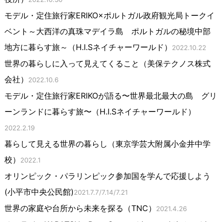
モデル・定住旅行家ERIKO×ポルトガル政府観光局トークイ
ベント～大西洋の真珠マデイラ島 ポルトガルの秘境中部
地方に暮らす旅～（H.I.Sネイチャーワールド）
2022.10.22
世界の暮らしに入って見えてくること（美保テクノス株式
会社）
2022.10.6
モデル・定住旅行家ERIKOが語る〜世界最北最大の島 グリ
ーンランドに暮らす旅〜（H.I.Sネイチャーワールド）
2022.2.19
暮らして見える世界の暮らし（東京学芸大附属小金井中学
校）
2022.1
オリンピック・パラリンピック参加国を学んで応援しよう
(小平市中央公民館)
2021.7.7/7.14/7.21
世界の家庭や台所から未来を探る（TNC）
2021.4.26