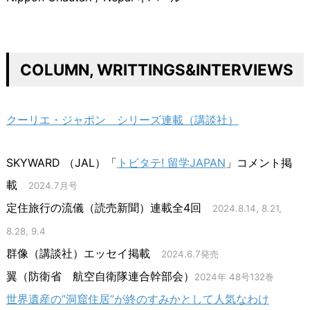
COLUMN, WRITTINGS&INTERVIEWS
クーリエ・ジャポン シリーズ連載（講談社）
SKYWARD （JAL）「
トビタテ! 留学JAPAN
」コメント掲
載
2024.7月号
定住旅行の流儀（読売新聞）連載全4回
2024.8.14, 8.21,
8.28, 9.4
群像（講談社）エッセイ掲載
2024.6.7発売
翼（防衛省 航空自衛隊連合幹部会）
2024年 48号132巻
世界遺産の”洞窟住居”が終のすみかとして人気なわけ