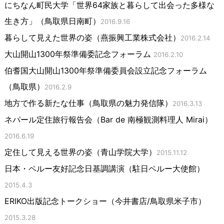
にちなん町民大学「世界64家族と暮らして出会った多様な
生き方」（鳥取県日南町）
2016.9.16
暮らして見えた世界の姿（燕振興工業株式会社）
2016.2.14
大山開山1300年祭準備委記念フォーラム
2016.2.10
伯耆国大山開山1300年祭準備委員会設立記念フォーラム
（鳥取県）
2016.2.9
地方で作る新たな仕事（鳥取県の魅力発信隊）
2016.3.13
ネパール定住旅行報告会（Bar de 南極観測料理人 Mirai）
2016.6.19
定住して見える世界の姿（青山学院大学）
2015.11.12
日本・ペルー友好記念日基調講演（駐日ペルー大使館）
2015.4.3
ERIKO出版記念トークショー（今井書店/鳥取県米子市）
2015.3.28