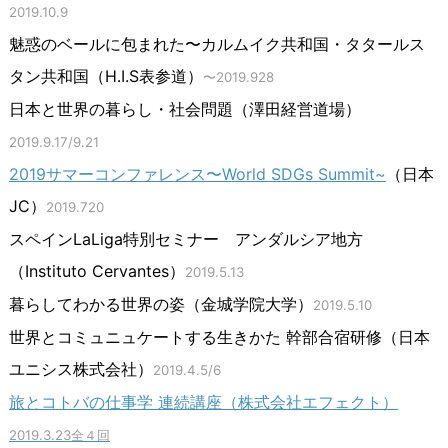
2019.10.9
魅惑のベールに包まれた〜カルムイク共和国・タタールス
タン共和国（H.I.S表参道）
〜2019.928
日本と世界の暮らし・社会問題（澤田経営道場）
2019.9.17/9.21
2019サマーコンファレンス〜World SDGs Summit~
（日本
JC）
2019.720
スペインLaLiga特別セミナー アンダルシア地方
（Instituto Cervantes）
2019.5.13
暮らしてわかる世界の姿（金城学院大学）
2019.5.10
世界とコミュニュケートする生きかた 幹部合宿研修（日本
ユニシス株式会社）
2019.4.5/6
旅とコトバの仕事学 連続講座（株式会社エフェクト）
2019.3.23全４回