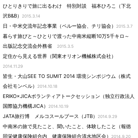
ひとりきりで旅に出るわけ 特別対談 福本ひろこ（下北
沢B&B）
2015.3.14
日・中米交流年記念事業（ペルー協会、チリ協会）
2015.3.7
暮らす旅びと～ひとりで渡った中南米縦断10万5千キロ～
出版記念交流会外務省
2015.3.5
定住から見える世界（関東オリオン機械株式会社）
2014.11.29
皆生・大山SEE TO SUMIT 2014 環境シンポジウム（株式
会社モンベル）
2014.10.18
ERIKO×JICAボランティアトークセッション（独立行政法人
国際協力機構JICA）
2014.10.19
JATA旅行博 メルコスールブース（JTB）
2014.9.29
中南米の旅で見たこと、聞いたこと、体験したこと（報徳
同栄健康保険組合内 健康保険組合清水地区会）
2014.9.20