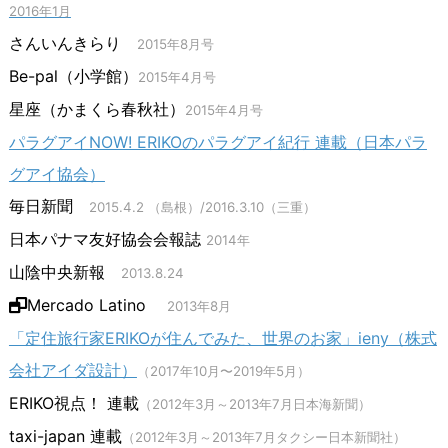
2016年1月
さんいんきらり
2015年8月号
Be-pal（小学館）
2015年4月号
星座（かまくら春秋社）
2015年4月号
パラグアイNOW! ERIKOのパラグアイ紀行 連載（日本パラ
グアイ協会）
毎日新聞
2015.4.2 （島根）/2016.3.10（三重）
日本パナマ友好協会会報誌
2014年
山陰中央新報
2013.8.24
Mercado Latino
2013年8月
「定住旅行家ERIKOが住んでみた、世界のお家」ieny（株式
会社アイダ設計）
（2017年10月〜2019年5月）
ERIKO視点！ 連載
（2012年3月～2013年7月日本海新聞）
taxi-japan 連載
（2012年3月～2013年7月タクシー日本新聞社）