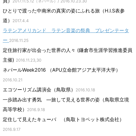
員）
2017.11.5.12（ネパール）/ 2016.10.23.30
ひとりで渡った中南米の真実の姿にふれる旅（H.I.S表参
道）
2017.4.4
ラテンアメリカンド ラテン音楽の祭典 プレゼンテータ
ー
2016.11.25
定住旅行家が出会った世界の人々 (鎌倉市生涯学習推進委員
主催)
2016.11.23,30
ネパールWeek2016 （APU立命館アジア太平洋大学）
2016.10.21
エコツーリズム講演会（鳥取県）
2016.10.18
一歩踏み出す勇気 ―旅して見える世界の姿（鳥取県立境
高等学校）
2016.9.18
定住して見えたキューバ （鳥取トヨペット株式会社）
2016.9.17