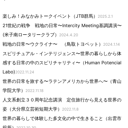
楽しみ！みなかみトークイベント（JTB群馬）
2025.2.1
21世紀の戦争 戦地の日常〜Intercity Meeting基調講演〜
(米子南ロータリークラブ）
2024.4.20
戦地の日常〜ウクライナ〜 （鳥取トヨペット）
2024.1.14
スピリチュアル・インテリジェンス〜世界の暮らしから体
感する日常の中のスピリチャリティ〜（Human Potencial
Labo)
2022.11.24
世界の日常を旅する〜ラテンアメリカから世界へ〜（青山
学院大学）
2022.11.18
人文系創立３０周年記念講演 定住旅行から見える世界の
姿（大分県立芸術短期大学）
2022.11.8
世界の暮らしで体験した多文化の中で生きること（出雲市
役所）
2022.10.30