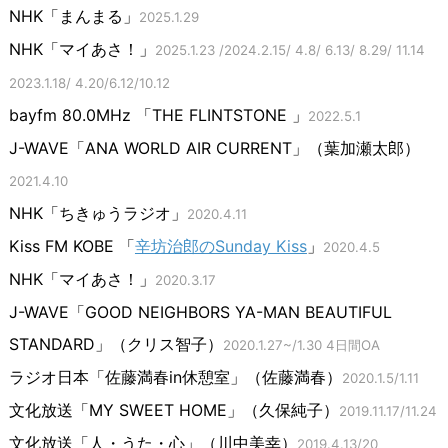
NHK「まんまる」
2025.1.29
NHK「マイあさ！」
2025.1.23 /
2024.2.15/ 4.8/ 6.13/ 8.29/ 11.14
2023.1.18/ 4.20/6.12/10.12
bayfm 80.0MHz 「THE FLINTSTONE 」
2022.5.1
J-WAVE「ANA WORLD AIR CURRENT」（葉加瀬太郎）
2021.4.10
NHK「ちきゅうラジオ」
2020.4.11
Kiss FM KOBE 「
辛坊治郎のSunday Kiss
」
2020.4.5
NHK「マイあさ！」
2020.3.17
J-WAVE「GOOD NEIGHBORS YA-MAN BEAUTIFUL
STANDARD」（クリス智子）
2020.1.27~/1.30 4日間OA
ラジオ日本「佐藤満春in休憩室」（佐藤満春）
2020.1.5/1.11
文化放送「MY SWEET HOME」（久保純子）
2019.11.17/11.24
文化放送「人・うた・心」（川中美幸）
2019.4.13/20