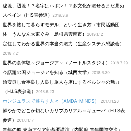
秘境、辺境！？名字はハポン！？多文化が魅せるまだ見ぬ
スペイン（HIS表参道）
2019.3.9
世界を旅して暮らすモデル、という生き方（市民活動団
体 うんなん大東ぐみ 島根県雲南市）
2019.1.12
定住してわかる世界の本当の魅力（生産システム懇談会）
2018.7.21
世界の食体験～ジョージア～（ノートルスタジオ）
2018.7.29
今話題の国ジョージアを知る（城西大学）
2018.6.30
治安良し食事良し人良し旅人を虜にするペルシャの魅力
（H.I.S表参道）
2018.6.23
ホンジュラスで暮らす人々（AMDA-MINDS）
2017.11.26
鮮やかでどこか切ないカリブのリアル～キューバ（H.I.S表
参道）
2017.11.17
青年の船 東南アジア船基調講演（内閣府 青年国際交流）