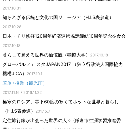
2017.10.31
知られざる伝統と文化の国ジョージア（H.I.S表参道）
2017.10.28
日本・チリ修好120周年経済連携協定締結10周年記念夕食会
2017.10.18
暮らして見える世界の価値観（獨協大学）
2017.10.18
グローバルフェ スタJAPAN2017 （独立行政法人国際協力
機構JICA）
2017.10.1
若旅⭐授業（観光庁）
2017.11.16 / 2016.11.22
極寒のロシア、零下60度の寒くてホットな世界と暮らし
（H.I.S表参道）
2017.5.7
定住旅行家が出会った世界の人々 (鎌倉市生涯学習推進委