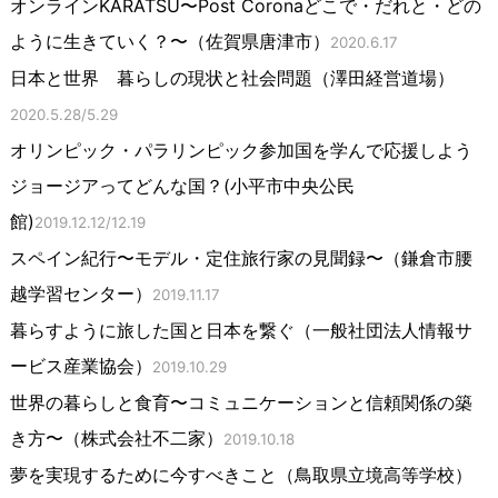
オンラインKARATSU〜Post Coronaどこで・だれと・どの
ように生きていく？〜（佐賀県唐津市）
2020.6.17
日本と世界 暮らしの現状と社会問題（澤田経営道場）
2020.5.28/5.29
オリンピック・パラリンピック参加国を学んで応援しよう
ジョージアってどんな国？(小平市中央公民
館)
2019.12.12/12.19
スペイン紀行〜モデル・定住旅行家の見聞録〜（鎌倉市腰
越学習センター）
2019.11.17
暮らすように旅した国と日本を繋ぐ（一般社団法人情報サ
ービス産業協会）
2019.10.29
世界の暮らしと食育〜コミュニケーションと信頼関係の築
き方〜（株式会社不二家）
2019.10.18
夢を実現するために今すべきこと（鳥取県立境高等学校）