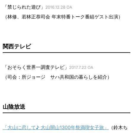
「禁じられた遊び」
2016.12.28 OA
（林修、若林正恭司会 年末特番トーク番組ゲスト出演）
関西テレビ
「おそらく世界一調査テレビ」
2017.7.22 OA
（司会：所ジョージ サハ共和国の暮らしを紹介）
山陰放送
「大山に恋して♪ 大山開山1300年祭満喫女子旅」
（鈴木ち