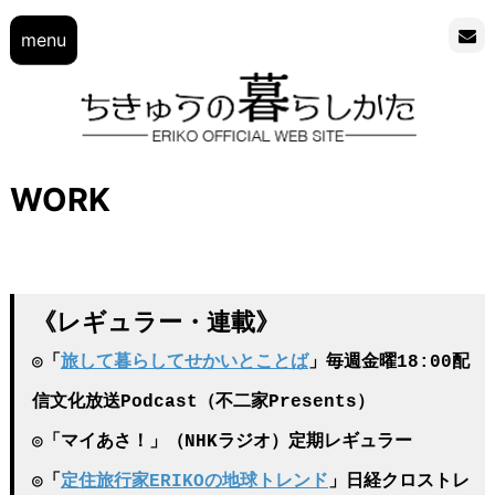
menu
WORK
《レギュラー・連載》
◎「
旅して暮らしてせかいとことば
」毎週金曜18:00配
信
文化放送Podcast（不二家Presents）
◎「マイあさ！」（NHKラジオ）定期レギュラー
◎「
定住旅行家ERIKOの地球トレンド
」日経クロストレ