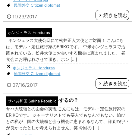
民間外交 Citizen diplomat
続きを読む
11/23/2017
大使公邸昼食会
ホンジュラス Honduras
ホンジュラス大使公邸にて松井正人大使とご対面！ こんにち
は、モデル・定住旅行家のERIKOです。 中米ホンジュラスで活
躍されている、松井大使にお会いする機会に恵まれました。 昼
食会にお呼ばれさせて頂き、ホン […]
ホンジュラス Honduras
民間外交 Citizen diplomat
続きを読む
07/16/2017
大統領との面会って何をするの？
サハ共和国 Sakha Republic
サハ大統領との面会の実現 こんにちは、モデル・定住旅行家の
ERIKOです。 ジャーナリストでも要人でもなんでもない、旅び
との私が、国の大統領と会う機会に恵まれるなんて、日頃の行い
が良かったとしか考えられません。笑 今回の […]