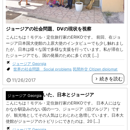
ジョージアの社会問題、DVの現状を視察
こんにちは！モデル・定住旅行家のERIKOです。 前回、在ジョ
ージア日本国大使館の上原大使のインタビューでも少し触れまし
たが、日本は様々な国で多様な支援を行っています。私が滞在し
たジョージアでも、国の発展のために多くの支 […]
ジョージア Georgia
世界の社会問題 Social problems
民間外交 Citizen diplomat
続きを読む
11/26/2017
上原忠春大使に聞いた、日本とジョージア
ジョージア Georgia
こんにちは！モデル・定住旅行家のERIKOです。 日本人にはな
かなか馴染みのない国の一つ、ジョージア（旧グルジア）です
が、観光地としてその人気はじわじわと急増しています。日本大
使館がジョージアのトビリシにできたのは、20 […]
ジョージア Georgia