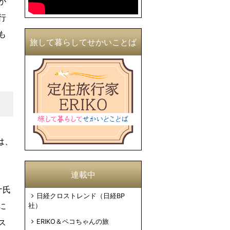
が
行
も
旅して暮らしてせかいことば
は、
連載中
ナ氏
日経クロストレンド（日経BP
に
社）
ス
ERIKO＆ペコちゃんの旅