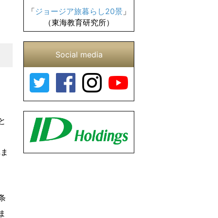
「
ジョージア旅暮らし20景
」
（東海教育研究所）
Social media
と
れま
条
ま