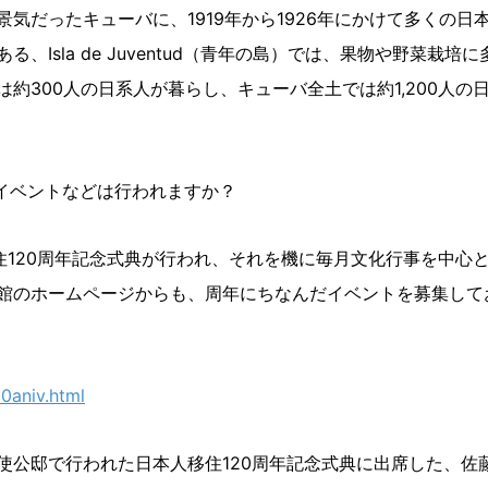
気だったキューバに、1919年から1926年にかけて多くの日
Isla de Juventud（青年の島）では、果物や野菜栽培に
約300人の日系人が暮らし、キューバ全土では約1,200人の
だイベントなどは行われますか？
住120周年記念式典が行われ、それを機に毎月文化行事を中心
館のホームページからも、周年にちなんだイベントを募集して
0aniv.html
本人移住120周年記念式典に出席した、佐