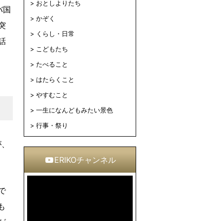
おとしよりたち
バ国
かぞく
突
くらし・日常
話
こどもたち
たべること
はたらくこと
やすむこと
一生になんどもみたい景色
行事・祭り
が、
ERIKOチャンネル
で
も