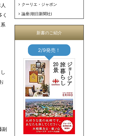
本人
クーリエ・ジャポン
論座(朝日新聞社)
多く
日系
新書のご紹介
2/9発売！
とし
お
藤副