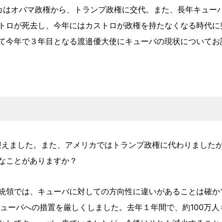
カはオバマ政権から、トランプ政権に交代。また、長年キュー
トロが死去し、今年にはカストロが政権を持たなくなる時代に
て今年で３年目となる渡邉優大使にキューバの現状についてお
を迎えました。また、アメリカではトランプ政権に代わりました
なことがありますか？
統領では、キューバに対しての方向性に違いがあることは確か
キューバへの措置を厳しくしました。去年１年間で、約100万人