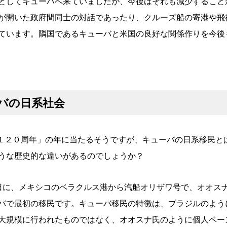
としてキューバへ来ていましたが、今後はそれも減少すること
が開いた政府間同士の対話であったり、クルーズ船の寄港や飛
ています。隣国であるキューバと米国の良好な関係作りを今後
バの日系社会
民１２０周年」の年に当たるそうですが、キューバの日系移民と
うな歴史的な違いがあるのでしょうか？
9日に、メキシコのベラクルス港から汽船オリザワ号で、オオス
バで最初の移民です。キューバ移民の特徴は、ブラジルのよう
大規模に行われたものではなく、オオスナ氏のように個人ベー