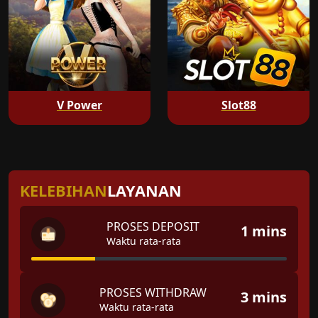
V Power
Slot88
KELEBIHAN
LAYANAN
PROSES DEPOSIT
1 mins
Waktu rata-rata
PROSES WITHDRAW
3 mins
Waktu rata-rata