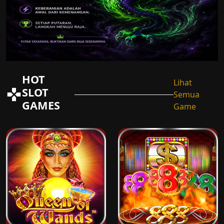
HOT
Lihat
SLOT
Semua
GAMES
Game