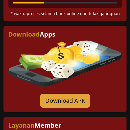
* waktu proses selama bank online dan tidak gangguan
Download
Apps
Download APK
Layanan
Member