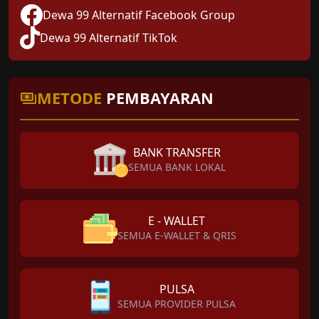
Dewa 99 Alternatif Facebook Group
Dewa 99 Alternatif TikTok
METODE
PEMBAYARAN
BANK TRANSFER
SEMUA BANK LOKAL
E - WALLET
SEMUA E-WALLET & QRIS
PULSA
SEMUA PROVIDER PULSA