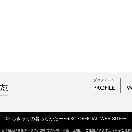
© ちきゅうの暮らしかたーERIKO OFFICIAL WEB SITEー
いる情報及び画像データの、無断での転載・引用・流用は、ご遠慮頂きますよう何卒ご理解