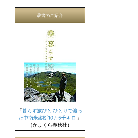
著書のご紹介
「
暮らす旅びと ひとりで渡っ
た中南米縦断10万5千キロ
」
（かまくら春秋社）