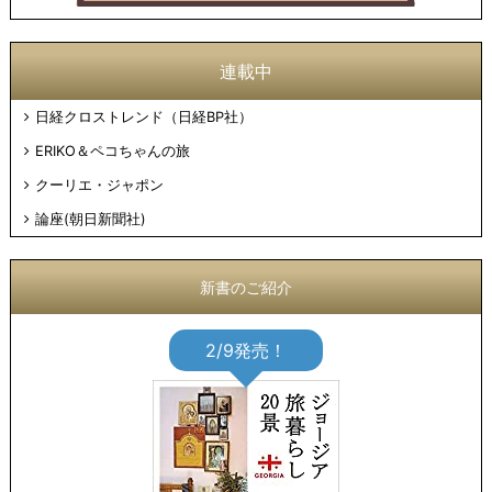
連載中
日経クロストレンド（日経BP社）
ERIKO＆ペコちゃんの旅
クーリエ・ジャポン
論座(朝日新聞社)
新書のご紹介
2/9発売！