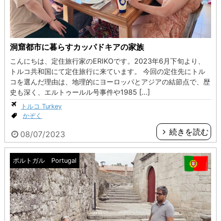
洞窟都市に暮らすカッパドキアの家族
こんにちは、定住旅行家のERIKOです。2023年6月下旬より、
トルコ共和国にて定住旅行に来ています。 今回の定住先にトル
コを選んだ理由は、地理的にヨーロッパとアジアの結節点で、歴
史も深く、エルトゥールル号事件や1985 […]
トルコ Turkey
かぞく
続きを読む
08/07/2023
ポルトガル Portugal