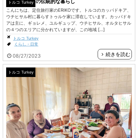
世界遺産の中の伝統的な暮らし
トルコ Turkey
こんにちは、定住旅行家のERIKOです。トルコのカッパドキア、
ウチヒサル村に暮らすトゥルケ家に滞在しています。カッパドキ
アは主に、ギョレメ、ユルギュップ、ウチヒサル、オルタヒサル
の４つのエリアに分かれていますが、この地域 […]
トルコ Turkey
くらし・日常
続きを読む
08/27/2023
トルコ Turkey