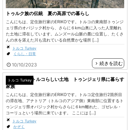
トゥルク族の伝統 夏の高原での暮らし
こんにちは、定住旅行家のERIKOです。トルコの東南部トゥンジ
ェリ県のオバジック村から、さらに６km山奥に入った人里離れ
た土地に滞在しています。ムンズール山脈の麓に位置し、たくさ
んの水を湛えた川も流れている自然豊かな場所 […]
トルコ Turkey
くらし・日常
続きを読む
10/10/2023
トルコで1番トルコらしい土地 トゥンジェリ県に暮らす
トルコ Turkey
家族
こんにちは、定住旅行家のERIKOです。トルコ定住旅行2箇所目
の滞在地、アナトリア（トルコのアジア側）東南部に位置するト
ゥンジェリ県オバジック村からさらに６km離れた、ゴゼレル・
コーリュという場所に来ています。 ここには […]
トルコ Turkey
かぞく