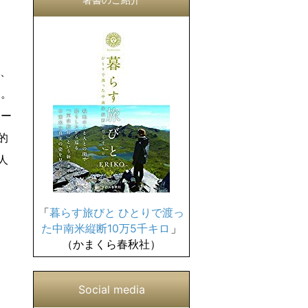
は、
た。
ター
的
人
「
暮らす旅びと ひとりで渡っ
た中南米縦断10万5千キロ
」
（かまくら春秋社）
Social media