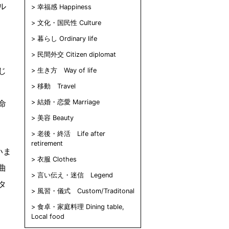
ル
幸福感 Happiness
文化・国民性 Culture
暮らし Ordinary life
民間外交 Citizen diplomat
じ
生き方 Way of life
移動 Travel
命
結婚・恋愛 Marriage
美容 Beauty
老後・終活 Life after
retirement
いま
衣服 Clothes
曲
言い伝え・迷信 Legend
タ
風習・儀式 Custom/Traditonal
食卓・家庭料理 Dining table,
Local food