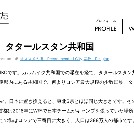
 タタールスタン共和国
stan
オススメの街 Recommended City
宗教 Religion
IKOです。カルムイク共和国での滞在を経て、タタールスタン
連邦内にある共和国で、何よりロシア最大規模の少数民族、タ
0㎢。日本に置き換えると、東北6県とほぼ同じ大きさです。そ
首都は2018年にW杯で日本チームがキャンプを張っていた場所
この街はロシアで三番目に大きく、人口は388万人の都市です