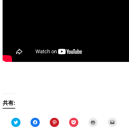
共有:
ク
Facebook
ク
ク
ク
ク
リ
で
リ
リ
リ
リ
ッ
共
ッ
ッ
ッ
ッ