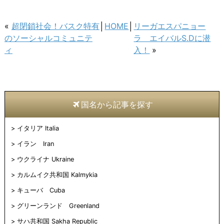
ク
有
ク
ク
ク
ク
し
す
し
し
し
し
て
る
て
て
て
て
Twitter
に
Pinterest
Pocket
印
友
«
超閉鎖社会！バスク特有
│
HOME
│
リーガエスパニョー
で
は
で
で
刷
達
共
ク
共
シ
(新
へ
のソーシャルコミュニテ
ラ エイバルS.Dに潜
有
リ
有
ェ
し
メ
(新
ッ
(新
ア
い
ー
ィ
入！
»
し
ク
し
(新
ウ
ル
い
し
い
し
ィ
で
ウ
て
ウ
い
ン
送
ィ
く
ィ
ウ
ド
信
ン
だ
ン
ィ
ウ
(新
ド
さ
ド
ン
で
し
ウ
い
ウ
ド
開
い
で
(新
で
ウ
き
ウ
開
し
開
で
ま
ィ
国名から記事を探す
き
い
き
開
す)
ン
ま
ウ
ま
き
ド
す)
ィ
す)
ま
ウ
ン
す)
で
イタリア Italia
ド
開
ウ
き
で
ま
イラン Iran
開
す)
き
ウクライナ Ukraine
ま
す)
カルムイク共和国 Kalmykia
キューバ Cuba
グリーンランド Greenland
サハ共和国 Sakha Republic