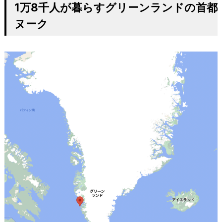
1
万
8
千人が暮らすグリーンランドの首都
ヌーク