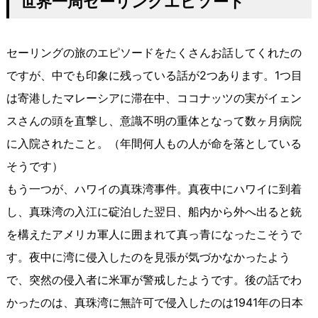
世界一周セーリングエピソード
セーリングの旅のエピソードをたくさんお話してくれたの
ですが、中でも印象に残っている話が2つあります。1つ目
は寄港したマレーシアに滞在中、ココナッツの実がイェン
スさんの頭を直撃し、意識不明の重体となって数ヶ月病院
に入院されたこと。（年間何人もの人が命を落としている
そうです）
もう一つが、ハワイの真珠湾事件。真夜中にハワイに到着
し、真珠湾の入江に碇泊した翌日、船内から外へ出ると銃
を構えたアメリカ軍人に囲まれて真っ青になったこそうで
す。夜中に湾に侵入したのを見張が気づかなかったよう
で、突然の侵入者に米軍が警戒したようです。後の話でわ
かったのは、真珠湾に無許可で侵入したのは1941年の日本