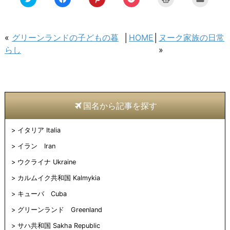
リ
で
リ
リ
リ
リ
ッ
共
ッ
ッ
ッ
ッ
ク
有
ク
ク
ク
ク
し
す
し
し
し
し
て
る
て
て
て
て
Twitter
に
Pinterest
Pocket
印
友
«
グリーンランドの子どもの暮
│
HOME
│
ヌーク家族の日常
で
は
で
で
刷
達
共
ク
共
シ
(新
へ
らし
»
有
リ
有
ェ
し
メ
(新
ッ
(新
ア
い
ー
し
ク
し
(新
ウ
ル
い
し
い
し
ィ
で
ウ
て
ウ
い
ン
送
ィ
く
ィ
ウ
ド
信
ン
だ
ン
ィ
ウ
(新
ド
さ
ド
ン
で
し
ウ
い
ウ
ド
開
い
国名から記事を探す
で
(新
で
ウ
き
ウ
開
し
開
で
ま
ィ
き
い
き
開
す)
ン
ま
ウ
ま
き
ド
イタリア Italia
す)
ィ
す)
ま
ウ
ン
す)
で
ド
開
イラン Iran
ウ
き
で
ま
ウクライナ Ukraine
開
す)
き
ま
カルムイク共和国 Kalmykia
す)
キューバ Cuba
グリーンランド Greenland
サハ共和国 Sakha Republic