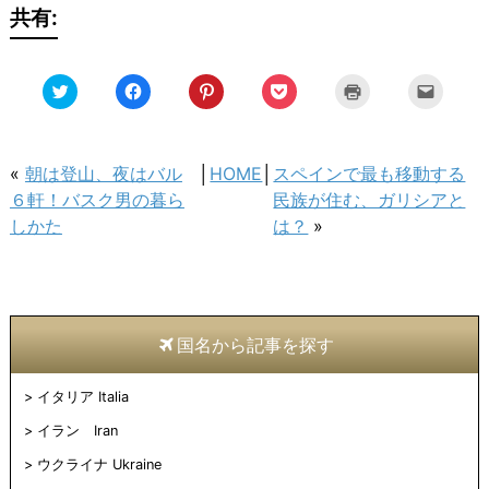
共有:
ク
Facebook
ク
ク
ク
ク
リ
で
リ
リ
リ
リ
ッ
共
ッ
ッ
ッ
ッ
ク
有
ク
ク
ク
ク
し
す
し
し
し
し
て
る
て
て
て
て
Twitter
に
Pinterest
Pocket
印
友
«
朝は登山、夜はバル
│
HOME
│
スペインで最も移動する
で
は
で
で
刷
達
共
ク
共
シ
(新
へ
６軒！バスク男の暮ら
民族が住む、ガリシアと
有
リ
有
ェ
し
メ
(新
ッ
(新
ア
い
ー
しかた
は？
»
し
ク
し
(新
ウ
ル
い
し
い
し
ィ
で
ウ
て
ウ
い
ン
送
ィ
く
ィ
ウ
ド
信
ン
だ
ン
ィ
ウ
(新
ド
さ
ド
ン
で
し
ウ
い
ウ
ド
開
い
で
(新
で
ウ
き
ウ
開
し
開
で
ま
ィ
国名から記事を探す
き
い
き
開
す)
ン
ま
ウ
ま
き
ド
す)
ィ
す)
ま
ウ
ン
す)
で
イタリア Italia
ド
開
ウ
き
で
ま
イラン Iran
開
す)
き
ウクライナ Ukraine
ま
す)