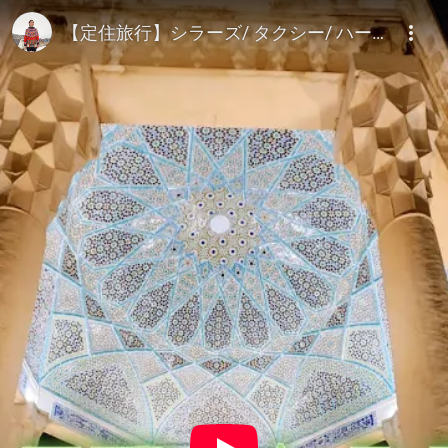
世界各地の家庭で暮らす旅 定住旅行家・Resident Travele
【定住旅行】シラーズ/ タクシー/ ハーフェズ廟/ Shiraz/ Taxi/ The tomb of Hafez