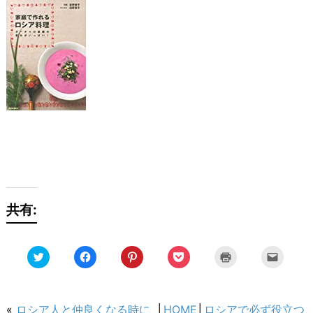
共有:
ク
Facebook
ク
ク
ク
ク
リ
で
リ
リ
リ
リ
ッ
共
ッ
ッ
ッ
ッ
ク
有
ク
ク
ク
ク
し
す
し
し
し
し
て
る
て
て
て
て
Twitter
に
Pinterest
Pocket
印
友
«
ロシア人と仲良くなる時に
│
HOME
│
ロシアで必ず役立つ