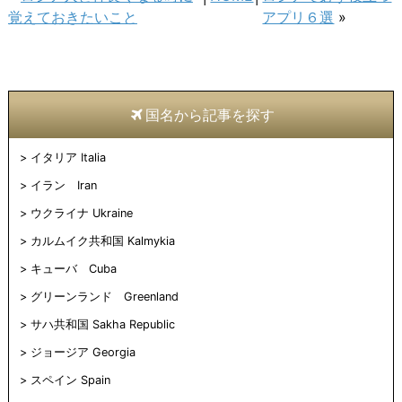
で
は
で
で
刷
達
共
ク
共
シ
(新
へ
覚えておきたいこと
アプリ６選
»
有
リ
有
ェ
し
メ
(新
ッ
(新
ア
い
ー
し
ク
し
(新
ウ
ル
い
し
い
し
ィ
で
ウ
て
ウ
い
ン
送
ィ
く
ィ
ウ
ド
信
ン
だ
ン
ィ
ウ
(新
ド
さ
ド
ン
で
し
ウ
い
ウ
ド
開
い
国名から記事を探す
で
(新
で
ウ
き
ウ
開
し
開
で
ま
ィ
き
い
き
開
す)
ン
ま
ウ
ま
き
ド
イタリア Italia
す)
ィ
す)
ま
ウ
ン
す)
で
ド
開
イラン Iran
ウ
き
で
ま
ウクライナ Ukraine
開
す)
き
ま
カルムイク共和国 Kalmykia
す)
キューバ Cuba
グリーンランド Greenland
サハ共和国 Sakha Republic
ジョージア Georgia
スペイン Spain