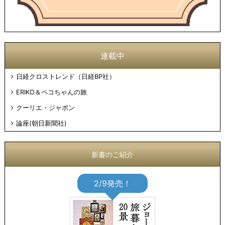
連載中
日経クロストレンド（日経BP社）
ERIKO＆ペコちゃんの旅
クーリエ・ジャポン
論座(朝日新聞社)
新書のご紹介
2/9発売！