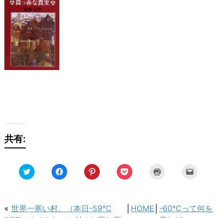
共有:
ク
Facebook
ク
ク
ク
ク
リ
で
リ
リ
リ
リ
ッ
共
ッ
ッ
ッ
ッ
ク
有
ク
ク
ク
ク
し
す
し
し
し
し
て
る
て
て
て
て
Twitter
に
Pinterest
Pocket
印
友
«
世界一寒い村、（本日-59℃
│
HOME
│
-60℃って何を
で
は
で
で
刷
達
共
ク
共
シ
(新
へ