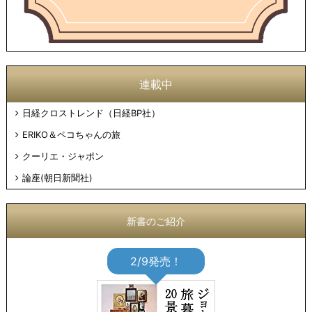
連載中
日経クロストレンド（日経BP社）
ERIKO＆ペコちゃんの旅
クーリエ・ジャポン
論座(朝日新聞社)
新書のご紹介
2/9発売！