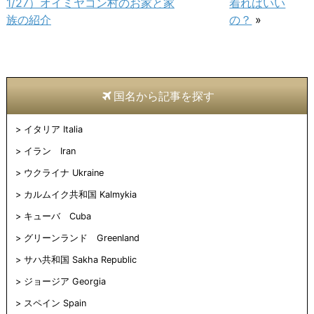
1/27）オイミヤコン村のお家と家
着ればいい
有
リ
有
ェ
し
メ
(新
ッ
(新
ア
い
ー
族の紹介
の？
»
し
ク
し
(新
ウ
ル
い
し
い
し
ィ
で
ウ
て
ウ
い
ン
送
ィ
く
ィ
ウ
ド
信
ン
だ
ン
ィ
ウ
(新
ド
さ
ド
ン
で
し
ウ
い
ウ
ド
開
い
で
(新
で
ウ
き
ウ
開
し
開
で
ま
ィ
国名から記事を探す
き
い
き
開
す)
ン
ま
ウ
ま
き
ド
す)
ィ
す)
ま
ウ
ン
す)
で
イタリア Italia
ド
開
ウ
き
で
ま
イラン Iran
開
す)
き
ウクライナ Ukraine
ま
す)
カルムイク共和国 Kalmykia
キューバ Cuba
グリーンランド Greenland
サハ共和国 Sakha Republic
ジョージア Georgia
スペイン Spain