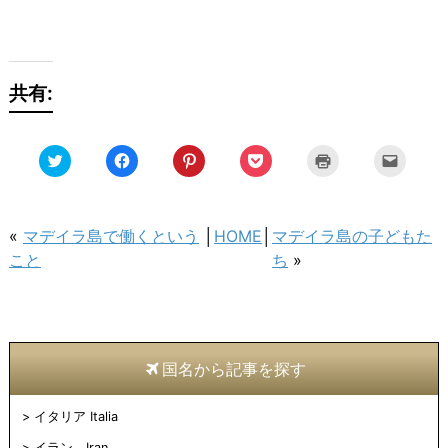
共有:
ク
Facebook
ク
ク
ク
ク
リ
で
リ
リ
リ
リ
ッ
共
ッ
ッ
ッ
ッ
ク
有
ク
ク
ク
ク
し
す
し
し
し
し
て
る
て
て
て
て
Twitter
に
Pinterest
Pocket
印
友
«
マデイラ島で働くという
│
HOME
│
マデイラ島の子どもた
で
は
で
で
刷
達
共
ク
共
シ
(新
へ
こと
ち
»
有
リ
有
ェ
し
メ
(新
ッ
(新
ア
い
ー
し
ク
し
(新
ウ
ル
い
し
い
し
ィ
で
ウ
て
ウ
い
ン
送
ィ
く
ィ
ウ
ド
信
ン
だ
ン
ィ
ウ
(新
ド
さ
ド
ン
で
し
ウ
い
ウ
ド
開
い
国名から記事を探す
で
(新
で
ウ
き
ウ
開
し
開
で
ま
ィ
き
い
き
開
す)
ン
ま
ウ
ま
き
ド
イタリア Italia
す)
ィ
す)
ま
ウ
ン
す)
で
ド
開
イラン Iran