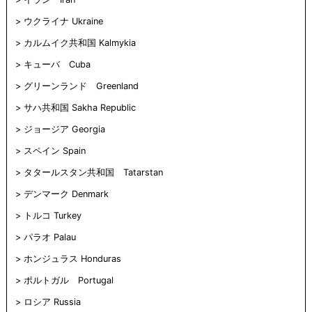
ウ
き
で
ま
ウクライナ Ukraine
開
す)
き
ま
カルムイク共和国 Kalmykia
す)
キューバ Cuba
グリーンランド Greenland
サハ共和国 Sakha Republic
ジョージア Georgia
スペイン Spain
タタールスタン共和国 Tatarstan
デンマーク Denmark
トルコ Turkey
パラオ Palau
ホンジュラス Honduras
ポルトガル Portugal
ロシア Russia