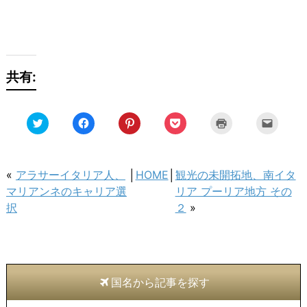
共有:
ク
Facebook
ク
ク
ク
ク
リ
で
リ
リ
リ
リ
ッ
共
ッ
ッ
ッ
ッ
ク
有
ク
ク
ク
ク
し
す
し
し
し
し
て
る
て
て
て
て
Twitter
に
Pinterest
Pocket
印
友
«
アラサーイタリア人、
│
HOME
│
観光の未開拓地、南イタ
で
は
で
で
刷
達
共
ク
共
シ
(新
へ
マリアンネのキャリア選
リア プーリア地方 その
有
リ
有
ェ
し
メ
(新
ッ
(新
ア
い
ー
択
２
»
し
ク
し
(新
ウ
ル
い
し
い
し
ィ
で
ウ
て
ウ
い
ン
送
ィ
く
ィ
ウ
ド
信
ン
だ
ン
ィ
ウ
(新
ド
さ
ド
ン
で
し
ウ
い
ウ
ド
開
い
で
(新
で
ウ
き
ウ
開
し
開
で
ま
ィ
国名から記事を探す
き
い
き
開
す)
ン
ま
ウ
ま
き
ド
す)
ィ
す)
ま
ウ