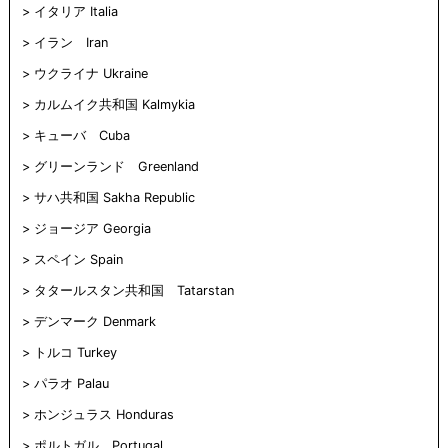
ン
す)
で
イタリア Italia
ド
開
ウ
き
で
ま
イラン Iran
開
す)
き
ウクライナ Ukraine
ま
す)
カルムイク共和国 Kalmykia
キューバ Cuba
グリーンランド Greenland
サハ共和国 Sakha Republic
ジョージア Georgia
スペイン Spain
タタールスタン共和国 Tatarstan
デンマーク Denmark
トルコ Turkey
パラオ Palau
ホンジュラス Honduras
ポルトガル Portugal