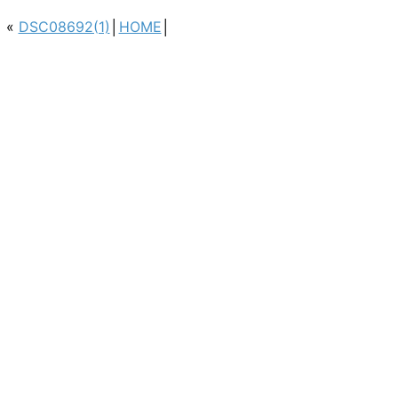
«
DSC08692(1)
│
HOME
│