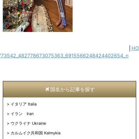
│
HO
773542_482778673075363_6915566248424402654_n
国名から記事を探す
イタリア Italia
イラン Iran
ウクライナ Ukraine
カルムイク共和国 Kalmykia