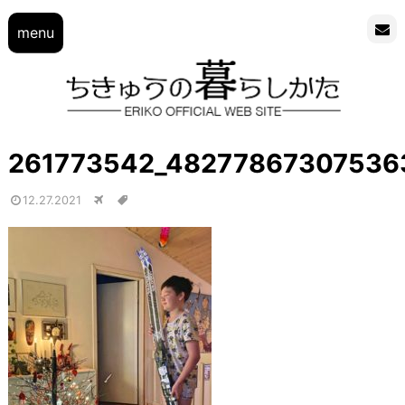
menu
261773542_48277867307536
12.27.2021