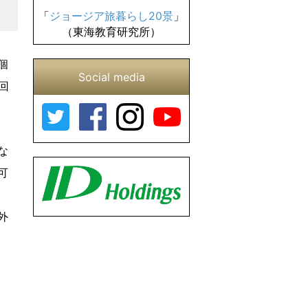
「
ジョージア旅暮らし20景
」
（東海教育研究所）
個
Social media
回
な
可
外