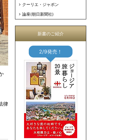
クーリエ・ジャポン
論座(朝日新聞社)
新書のご紹介
2/9発売！
か
法律