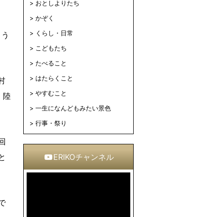
おとしよりたち
かぞく
くらし・日常
とう
こどもたち
たべること
はたらくこと
村
やすむこと
、陸
一生になんどもみたい景色
行事・祭り
回
と
ERIKOチャンネル
で