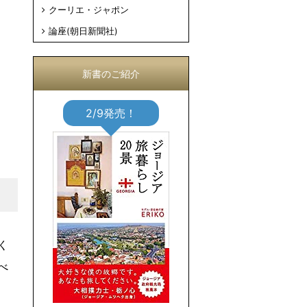
クーリエ・ジャポン
論座(朝日新聞社)
新書のご紹介
2/9発売！
く
べ