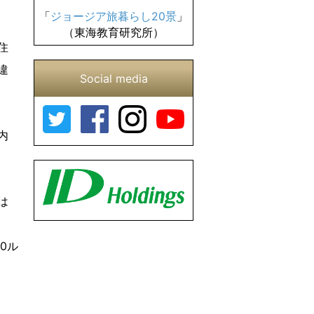
「
ジョージア旅暮らし20景
」
（東海教育研究所）
住
違
Social media
内
は
0ル