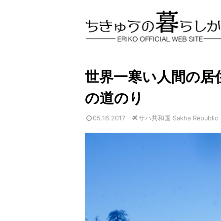
世界一寒い人間の居
の道のり
05.16.2017
サハ共和国 Sakha Republic