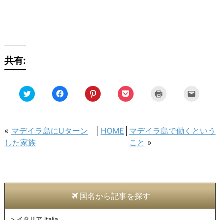
共有:
ク
Facebook
ク
ク
ク
ク
リ
で
リ
リ
リ
リ
ッ
共
ッ
ッ
ッ
ッ
ク
有
ク
ク
ク
ク
し
す
し
し
し
し
て
る
て
て
て
て
Twitter
に
Pinterest
Pocket
印
友
«
マデイラ島にUターン
│
HOME
│
マデイラ島で働くという
で
は
で
で
刷
達
共
ク
共
シ
(新
へ
した家族
こと
»
有
リ
有
ェ
し
メ
(新
ッ
(新
ア
い
ー
し
ク
し
(新
ウ
ル
い
し
い
し
ィ
で
ウ
て
ウ
い
ン
送
ィ
く
ィ
ウ
ド
信
ン
だ
ン
ィ
ウ
(新
ド
さ
ド
ン
で
し
ウ
い
ウ
ド
開
い
国名から記事を探す
で
(新
で
ウ
き
ウ
開
し
開
で
ま
ィ
き
い
き
開
す)
ン
ま
ウ
ま
き
ド
イタリア Italia