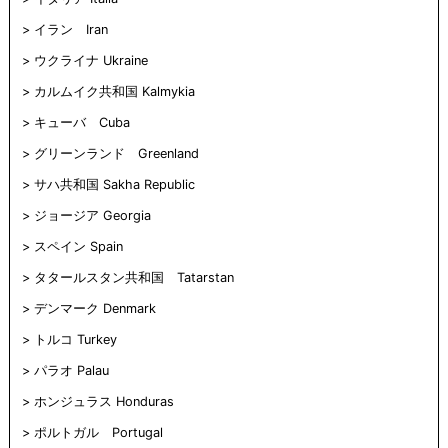
す)
ィ
す)
ま
ウ
ン
す)
で
ド
開
イラン Iran
ウ
き
で
ま
ウクライナ Ukraine
開
す)
き
ま
カルムイク共和国 Kalmykia
す)
キューバ Cuba
グリーンランド Greenland
サハ共和国 Sakha Republic
ジョージア Georgia
スペイン Spain
タタールスタン共和国 Tatarstan
デンマーク Denmark
トルコ Turkey
パラオ Palau
ホンジュラス Honduras
ポルトガル Portugal