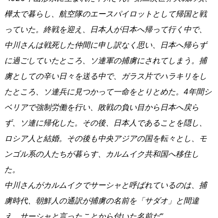
樺太で暮らし、航空隊のエースパイロットとして帰国と戦
っていた。終戦を迎え、日本人が日本へ帰って行く中で、
中川さんは戦死した仲間に申し訳なく思い、日本へ帰らず
に過ごしていたところ、ソ連軍の捕虜にされてしまう。捕
虜としての辛い日々を送る中で、ガラス片でハラキリをし
たところ、ソ連兵に見つかって一命をとりとめた。4年間シ
ベリアで強制労働を行い、敗戦の負い目から日本へ戻ら
ず、ソ連に帰化した。その後、日本人であることを隠し、
ロシア人と結婚。その後も中央アジアの国を転々とし、モ
ンゴル系の人たちが暮らす、カルムイク共和国へ移住し
た。
中川さんがカルムイクでサーシャと呼ばれているのは、捕
虜時代、朝鮮人の通訳が捕虜の名前を「サダオ」と間違
え、サーシャと言ったことから付いた名前だ”