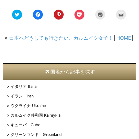
ク
Facebook
ク
ク
ク
ク
リ
で
リ
リ
リ
リ
ッ
共
ッ
ッ
ッ
ッ
ク
有
ク
ク
ク
ク
し
す
し
し
し
し
て
る
て
て
て
て
Twitter
に
Pinterest
Pocket
印
友
«
日本へどうしても行きたい、カルムイク女子！
│
HOME
│
で
は
で
で
刷
達
共
ク
共
シ
(新
へ
有
リ
有
ェ
し
メ
(新
ッ
(新
ア
い
ー
し
ク
し
(新
ウ
ル
い
し
い
し
ィ
で
ウ
て
ウ
い
ン
送
ィ
く
ィ
ウ
ド
信
ン
だ
ン
ィ
ウ
(新
国名から記事を探す
ド
さ
ド
ン
で
し
ウ
い
ウ
ド
開
い
で
(新
で
ウ
き
ウ
開
し
開
で
ま
ィ
イタリア Italia
き
い
き
開
す)
ン
ま
ウ
ま
き
ド
す)
ィ
す)
ま
ウ
イラン Iran
ン
す)
で
ド
開
ウクライナ Ukraine
ウ
き
で
ま
開
す)
カルムイク共和国 Kalmykia
き
ま
キューバ Cuba
す)
グリーンランド Greenland