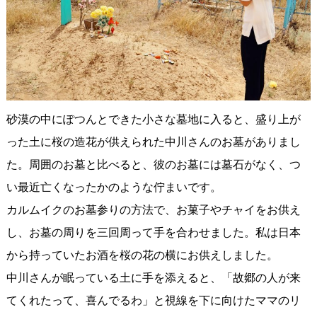
砂漠の中にぽつんとできた小さな墓地に入ると、盛り上が
った土に桜の造花が供えられた中川さんのお墓がありまし
た。周囲のお墓と比べると、彼のお墓には墓石がなく、つ
い最近亡くなったかのような佇まいです。
カルムイクのお墓参りの方法で、お菓子やチャイをお供え
し、お墓の周りを三回周って手を合わせました。私は日本
から持っていたお酒を桜の花の横にお供えしました。
中川さんが眠っている土に手を添えると、「故郷の人が来
てくれたって、喜んでるわ」と視線を下に向けたママのリ