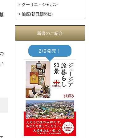
クーリエ・ジャポン
墓
論座(朝日新聞社)
新書のご紹介
2/9発売！
の
い
エ