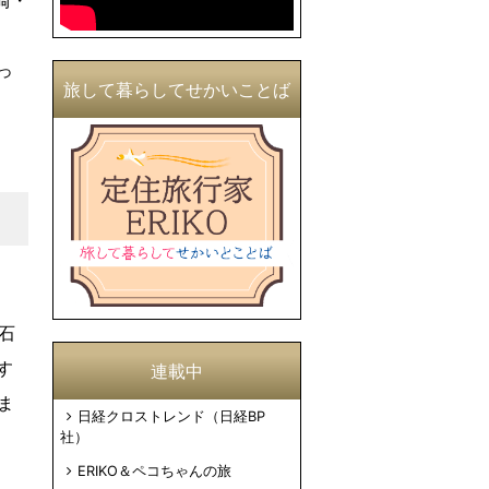
崎・
っ
旅して暮らしてせかいことば
石
す
連載中
ま
日経クロストレンド（日経BP
社）
ERIKO＆ペコちゃんの旅