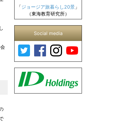
「
ジョージア旅暮らし20景
」
（東海教育研究所）
し
Social media
協会
の
で