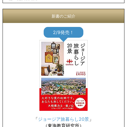
新書のご紹介
2/9発売！
「
ジョージア旅暮らし20景
」
（東海教育研究所）