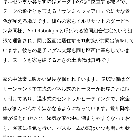
キルセン家が暮らすのはヌーク市の北に位置する地区で、
ヌークの象徴とも言える「サンミッツィア山」の雄大な景
色が見える場所です。彼らの家もイルリサットのダービセ
ン家同様、Andelsboligerと呼ばれる協同組合住宅という組
織で運営され、同じ区画に居住する11家族が共同出資をして
います。彼らの息子アダム夫婦も同じ区画に暮らしていま
す。ヌークも家を建てるときの土地代は無料です。
家の中は常に暖かい温度が保たれています。暖房設備はグ
リーンランドで主流のパネル式のヒーターが部屋ごとに取
り付けてあり、温水式のセントラルヒーティングで、家全
体がまんべんなく温かなるようになっています。近年降水
量が増えたせいで、湿気が家の中に溜まりやすくなってお
り、頻繁に換気を行い、バスルームの窓はいつも開いた状