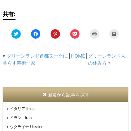
共有:
ク
Facebook
ク
ク
ク
ク
リ
で
リ
リ
リ
リ
ッ
共
ッ
ッ
ッ
ッ
ク
有
ク
ク
ク
ク
し
す
し
し
し
し
て
る
て
て
て
て
Twitter
に
Pinterest
Pocket
印
友
«
グリーンランド首都ヌークに
│
HOME
│
グリーンランド人
で
は
で
で
刷
達
共
ク
共
シ
(新
へ
暮らす芸術一家
の休み方
»
有
リ
有
ェ
し
メ
(新
ッ
(新
ア
い
ー
し
ク
し
(新
ウ
ル
い
し
い
し
ィ
で
ウ
て
ウ
い
ン
送
ィ
く
ィ
ウ
ド
信
ン
だ
ン
ィ
ウ
(新
ド
さ
ド
ン
で
し
ウ
い
ウ
ド
開
い
国名から記事を探す
で
(新
で
ウ
き
ウ
開
し
開
で
ま
ィ
き
い
き
開
す)
ン
ま
ウ
ま
き
ド
イタリア Italia
す)
ィ
す)
ま
ウ
ン
す)
で
ド
開
イラン Iran
ウ
き
で
ま
ウクライナ Ukraine
開
す)