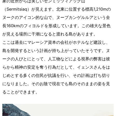
家の近所からは美しいセンミッツィアック山
（Sermitsiaq）が見えます。北東に位置する標高1,210mの
ヌークのアイコン的な山で、ヌープカンゲルルアという全
長160kmのフィヨルドを形成しています。この雄大な景色
が見える場所に干潮になると渡れる島があります。
ここは過去にマレーシア資本の会社がホテルなど建設し、
島を開発するという計画が持ち上がっていたそうです。ヌ
ークの人びとにとって、人工物などによる視界の弊害は彼
らから精神の安定を奪う行為だとして、イェンスさんをは
じめとする多くの住民が抗議を行い、その計画は打ち切り
になりました。そのお陰で現在でも島のそのままの姿を見
ることができます。