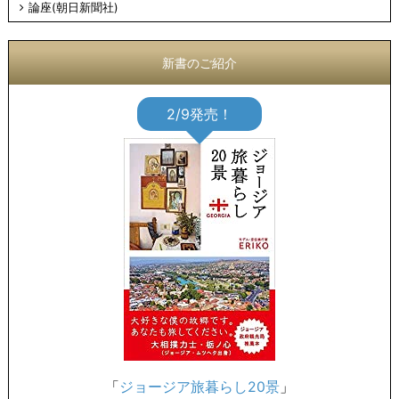
論座(朝日新聞社)
新書のご紹介
2/9発売！
「
ジョージア旅暮らし20景
」