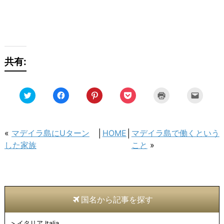
共有:
ク
Facebook
ク
ク
ク
ク
リ
で
リ
リ
リ
リ
ッ
共
ッ
ッ
ッ
ッ
ク
有
ク
ク
ク
ク
し
す
し
し
し
し
て
る
て
て
て
て
Twitter
に
Pinterest
Pocket
印
友
«
マデイラ島にUターン
│
HOME
│
マデイラ島で働くという
で
は
で
で
刷
達
共
ク
共
シ
(新
へ
した家族
こと
»
有
リ
有
ェ
し
メ
(新
ッ
(新
ア
い
ー
し
ク
し
(新
ウ
ル
い
し
い
し
ィ
で
ウ
て
ウ
い
ン
送
ィ
く
ィ
ウ
ド
信
ン
だ
ン
ィ
ウ
(新
ド
さ
ド
ン
で
し
ウ
い
ウ
ド
開
い
国名から記事を探す
で
(新
で
ウ
き
ウ
開
し
開
で
ま
ィ
き
い
き
開
す)
ン
ま
ウ
ま
き
ド
イタリア Italia