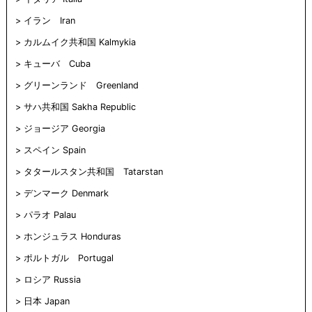
す)
ィ
す)
ま
ウ
ン
す)
で
ド
開
イラン Iran
ウ
き
で
ま
カルムイク共和国 Kalmykia
開
す)
き
ま
キューバ Cuba
す)
グリーンランド Greenland
サハ共和国 Sakha Republic
ジョージア Georgia
スペイン Spain
タタールスタン共和国 Tatarstan
デンマーク Denmark
パラオ Palau
ホンジュラス Honduras
ポルトガル Portugal
ロシア Russia
日本 Japan