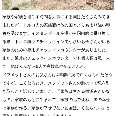
家族や家族と過ごす時間を大事にする国はたくさんみてき
ましたが、トルコ人の家族観は他の国々よりもより強い印
象を受けます。イスタンブール空港から国内線に乗り換え
る際、トルコ航空のチェックインで小さいお子さんがいる
家族のための専用チェックインカウンターがありました。
また、通常のチェックインカウンターでも個人客は私一人
で、他はみんな
5-6
人の家族単位がほとんど。
メフメットさんのお父さんは
4
年前に病で亡くなられたそう
ですが、亡くなるとき、メフメットさんの胸の中で息を引
き取ったと話していました。「家族は生きる根源みたいな
もの。家族のもとに生まれて、家族の元で死ね。国の幸せ
は家族が作る。家族が幸せでないと国はよくならない」と