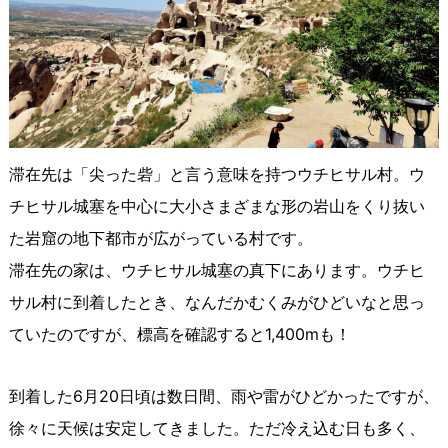
滞在先は「尖った砦」と言う意味を持つウチヒサル村。ウ
チヒサル城塞を中心に大小さまざまな形の岩山をくり抜い
た岩窟の地下都市が広がっている村です。
滞在先の家は、ウチヒサル城塞の真下にあります。ウチヒ
サル村に到着したとき、なんだかむくみがひどいなと思っ
ていたのですが、標高を確認すると
1,400m
も！
到着した
6
月
20
日頃は数日間、雨や雷がひどかったですが、
徐々に天候は安定してきました。ただ冷え込む日も多く、