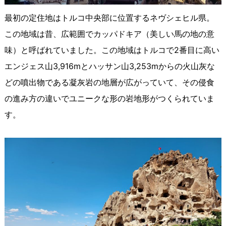
最初の定住地はトルコ中央部に位置するネヴシェヒル県。
この地域は昔、広範囲でカッパドキア（美しい馬の地の意
味）と呼ばれていました。
この地域はトルコで
2
番目に高い
エンジェス山
3,916m
とハッサン山
3,253m
からの火山灰な
どの噴出物である凝灰岩の地層が広がっていて、その侵食
の進み方の違いでユニークな形の岩地形がつくられていま
す。