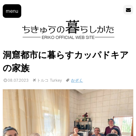
menu
洞窟都市に暮らすカッパドキア
の家族
08.07.2023
トルコ Turkey
かぞく