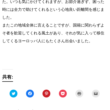
た。いつも気にかけてくれますが、お節介過ぎず、困った
時には全力で助けてくれるという心地良い距離間を感じま
した。
またこの地域全体に言えることですが、国籍に関わらずよ
そ者を歓迎してくれる風土があり、それが気に入って移住
してくるヨーロッパ人にもたくさん出会いました。
共有:
ク
Facebook
ク
ク
ク
ク
リ
で
リ
リ
リ
リ
ッ
共
ッ
ッ
ッ
ッ
ク
有
ク
ク
ク
ク
し
す
し
し
し
し
て
る
て
て
て
て