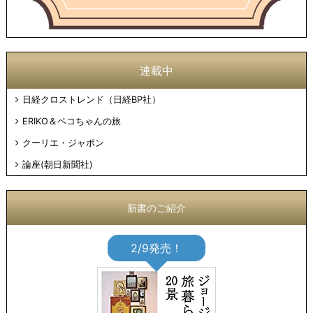
連載中
日経クロストレンド（日経BP社）
ERIKO＆ペコちゃんの旅
クーリエ・ジャポン
論座(朝日新聞社)
新書のご紹介
2/9発売！