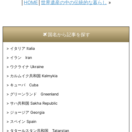
Twitter
に
Pinterest
Pocket
印
友
│
HOME
│
世界遺産の中の伝統的な暮らし
»
で
は
で
で
刷
達
共
ク
共
シ
(新
へ
有
リ
有
ェ
し
メ
(新
ッ
(新
ア
い
ー
し
ク
し
(新
ウ
ル
い
し
い
し
ィ
で
ウ
て
ウ
い
ン
送
ィ
く
ィ
ウ
ド
信
ン
だ
ン
ィ
ウ
(新
国名から記事を探す
ド
さ
ド
ン
で
し
ウ
い
ウ
ド
開
い
で
(新
で
ウ
き
ウ
開
し
開
で
ま
ィ
イタリア Italia
き
い
き
開
す)
ン
ま
ウ
ま
き
ド
す)
ィ
す)
ま
ウ
イラン Iran
ン
す)
で
ド
開
ウクライナ Ukraine
ウ
き
で
ま
開
す)
カルムイク共和国 Kalmykia
き
ま
キューバ Cuba
す)
グリーンランド Greenland
サハ共和国 Sakha Republic
ジョージア Georgia
スペイン Spain
タタールスタン共和国 Tatarstan