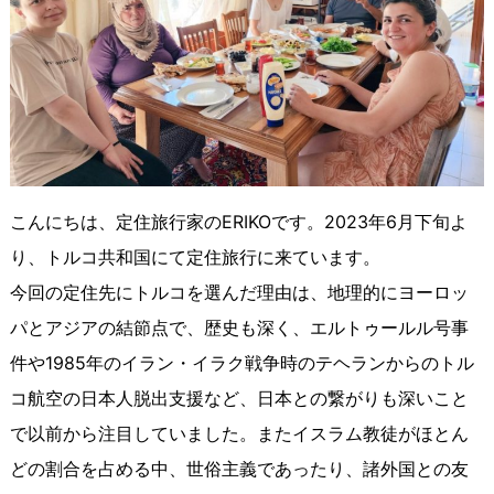
こんにちは、定住旅行家の
ERIKO
です。
2023
年
6
月下旬よ
り、トルコ共和国にて定住旅行に来ています。
今回の定住先にトルコを選んだ理由は、地理的にヨーロッ
パとアジアの結節点で、歴史も深く、エルトゥールル号事
件や
1985
年のイラン・イラク戦争時のテヘランからのトル
コ航空の日本人脱出支援など、日本との繋がりも深いこと
で以前から注目していました。またイスラム教徒がほとん
どの割合を占める中、世俗主義であったり、諸外国との友