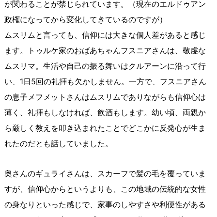
が関わることが禁じられています。（現在のエルドゥアン
政権になってから変化してきているのですが）
ムスリムと言っても、信仰には大きな個人差があると感じ
ます。トゥルケ家のおばあちゃんフスニアさんは、敬虔な
ムスリマ。生活や自己の振る舞いはクルアーンに沿って行
い、
1
日
5
回の礼拝も欠かしません。一方で、フスニアさん
の息子メフメットさんはムスリムでありながらも信仰心は
薄く、礼拝もしなければ、飲酒もします。幼い頃、両親か
ら厳しく教えを叩き込まれたことでどこかに反発心が生ま
れたのだとも話していました。
奥さんのギュライさんは、スカーフで髪の毛を覆っていま
すが、信仰心からというよりも、この地域の伝統的な女性
の身なりといった感じで、家事のしやすさや利便性がある