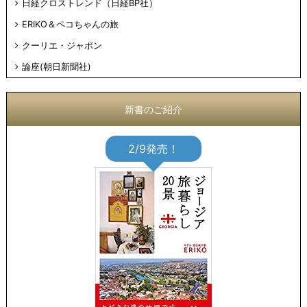
日経クロストレンド（日経BP社）
ERIKO＆ペコちゃんの旅
クーリエ・ジャポン
論座(朝日新聞社)
新書のご紹介
2/9発売！