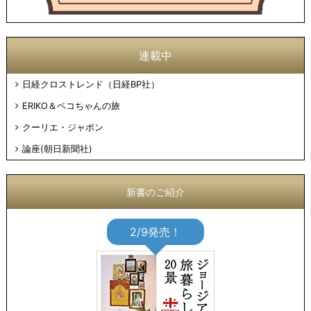
連載中
日経クロストレンド（日経BP社）
ERIKO＆ペコちゃんの旅
クーリエ・ジャポン
論座(朝日新聞社)
新書のご紹介
2/9発売！