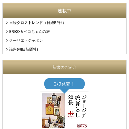
連載中
日経クロストレンド（日経BP社）
ERIKO＆ペコちゃんの旅
クーリエ・ジャポン
論座(朝日新聞社)
新書のご紹介
2/9発売！