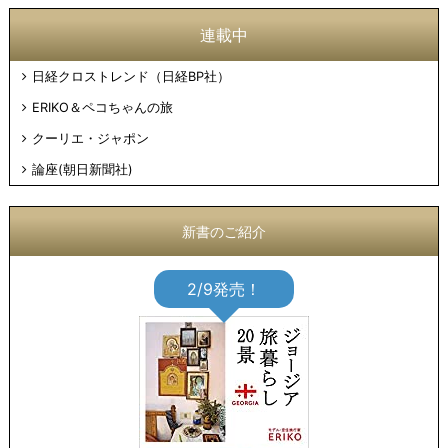
連載中
日経クロストレンド（日経BP社）
ERIKO＆ペコちゃんの旅
クーリエ・ジャポン
論座(朝日新聞社)
新書のご紹介
2/9発売！