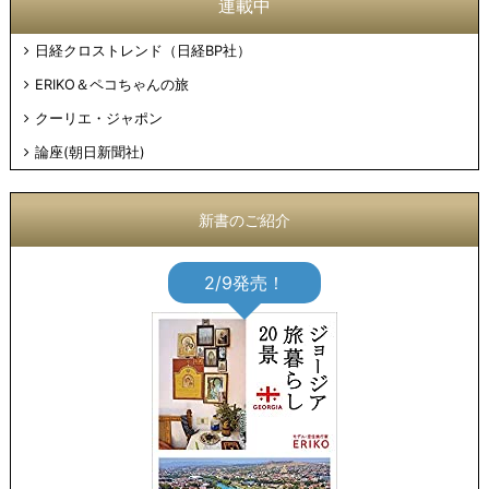
連載中
日経クロストレンド（日経BP社）
ERIKO＆ペコちゃんの旅
クーリエ・ジャポン
論座(朝日新聞社)
新書のご紹介
2/9発売！