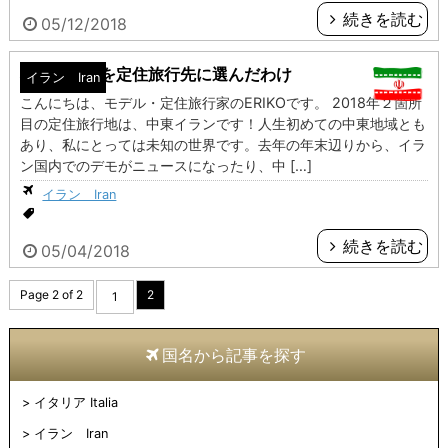
続きを読む
05/12/2018
私がイランを定住旅行先に選んだわけ
イラン Iran
こんにちは、モデル・定住旅行家のERIKOです。 2018年２箇所
目の定住旅行地は、中東イランです！人生初めての中東地域とも
あり、私にとっては未知の世界です。去年の年末辺りから、イラ
ン国内でのデモがニュースになったり、中 […]
イラン Iran
続きを読む
05/04/2018
Page 2 of 2
2
1
国名から記事を探す
イタリア Italia
イラン Iran