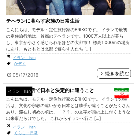
テヘランに暮らす家族の日常生活
こんにちは、モデル・定住旅行家のERIKOです。 イランで最初
の定住旅行地は、首都のテヘランです。1000万人以上が暮ら
し、東京が小さく感じられるほどの大都市！ 標高1,000mの場所
にあり、もともとは北部で暮らす人たち […]
イラン Iran
かぞく
続きを読む
05/17/2018
イランの生活で日本と決定的に違うこと
イラン Iran
こんにちは、モデル・定住旅行家のERIKOです。 イランでの生
活は、文化や宗教の違いから日本とは勝手が違うことがたくさん
あり、滞在し初めの頃は、「？？」の文字が頭の上に付くような
出来事だらけでした。 これからイランへ行こ […]
イラン Iran
くらし・日常