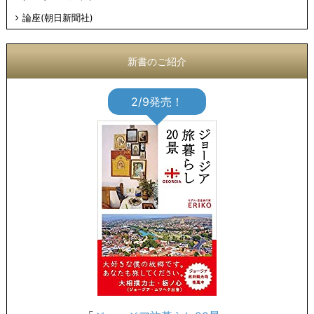
論座(朝日新聞社)
新書のご紹介
2/9発売！