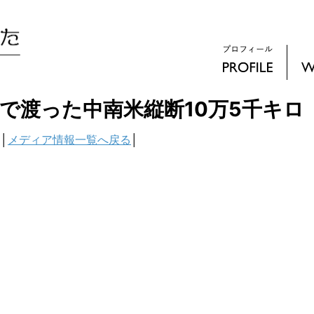
で渡った中南米縦断10万5千キロ
│
メディア情報一覧へ戻る
│