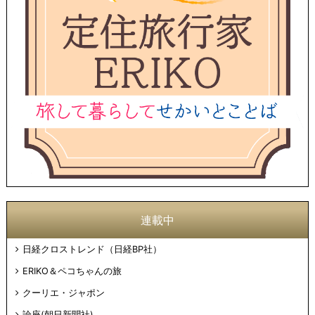
連載中
日経クロストレンド（日経BP社）
ERIKO＆ペコちゃんの旅
クーリエ・ジャポン
論座(朝日新聞社)